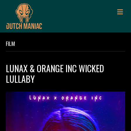
M
E
N
U
FILM
LUNAX & ORANGE INC WICKED
LULLABY