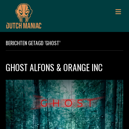
M
E
N
U
BERICHTEN GETAGD ‘GHOST’
GHOST ALFONS & ORANGE INC