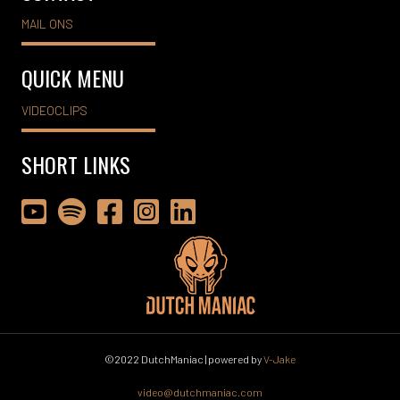
MAIL ONS
QUICK MENU
VIDEOCLIPS
SHORT LINKS
Dutch Maniac op YouTube
Dutch Maniac op Spotify
Dutch Maniac op Facebook
Dutch Maniac op Instagram
Dutch Maniac op LinkedIn
©2022 DutchManiac | powered by
V-Jake
video@dutchmaniac.com