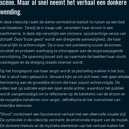
scène. Maar al snel neemt het verhaal een donkere
wending.
In deze videoclip raakt de dame vermoeid en besluit te rusten op een bed
van bladeren. Terwijl ze in slaap valt, verandert haar droom in een
nachtmerrie. In deze clip verschijnt een sinistere, spookachtige versie van
zichzelf. Deze "boze geest" wordt een dreigende aanwezigheid, die haar
overal lijkt te achtervolgen. De vrouw rent paniekerig tussen de bomen,
struikelt en probeert wanhopig te ontsnappen aan de angstaanjagende
verschijning. De spanning bouwt zich op naarmate de beelden haar vlucht
vastleggen en de dreiging steeds intenser wordt.
Op het hoogtepunt van haar angst wordt ze plotseling wakker in het bos.
Het is alsof niets gebeurd is. Verward kijkt ze om zich heen, met geen enkele
herinnering aan de gruwelijke droom die haar zojuist achtervolgde. De
video laat op subtiele wijze een open einde achter, waardoor het publiek
wordt aangemoedigd om te reflecteren op de betekenis van de droom en
de mogelijke metaforen voor angst, zelfreflectie en het overwinnen van
innerlijke demonen.
"Ghost" combineert een fascinerend verhaal met een sfeervolle visuele stijl.
De symboliek in de videoclip versterkt de emotionele impact van de muziek.
De donkere thema's en de mystieke elementen van het verhaal maken het