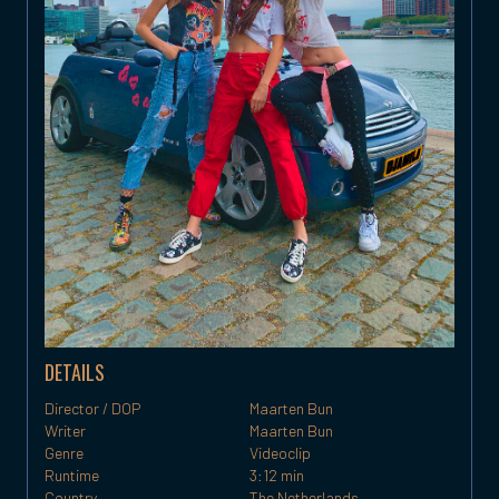
DETAILS
Director / DOP
Maarten Bun
Writer
Maarten Bun
Genre
Videoclip
Runtime
3:12 min
Country
The Netherlands