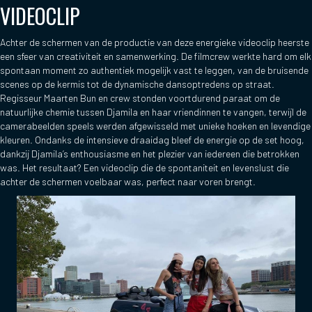
VIDEOCLIP
Achter de schermen van de productie van deze energieke videoclip heerste
een sfeer van creativiteit en samenwerking. De filmcrew werkte hard om elk
spontaan moment zo authentiek mogelijk vast te leggen, van de bruisende
scenes op de kermis tot de dynamische dansoptredens op straat.
Regisseur Maarten Bun en crew stonden voortdurend paraat om de
natuurlijke chemie tussen Djamila en haar vriendinnen te vangen, terwijl de
camerabeelden speels werden afgewisseld met unieke hoeken en levendige
kleuren. Ondanks de intensieve draaidag bleef de energie op de set hoog,
dankzij Djamila’s enthousiasme en het plezier van iedereen die betrokken
was. Het resultaat? Een videoclip die de spontaniteit en levenslust die
achter de schermen voelbaar was, perfect naar voren brengt.