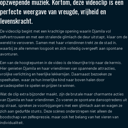
opzwepende muziek. Kortom, deze videoclip is een
perfecte weergave van vreugde, vrijheid en
levenskracht.
De videoclip begint met een krachtige opening waarin Djamila vol
zelfvertrouwen en met een stralende glimlach de deur uitstapt, klaar om de
wereld te veroveren. Samen met haar vriendinnen trekt ze de stad in,
waarbij ze alle remmen losgooit en zich volledig overgeeft aan spontane
avonturen.
Een van de hoogtepunten in de video is de kleurrijke trip naar de kermis.
Hier genieten Djamila en haar vriendinnen van spannende attracties,
vrolijke verlichting en heerlijke lekkernijen. Daarnaast bezoeken ze
speelhallen, waar ze hun innerlijke kind naar boven halen door
arcadespellen te spelen en prijzen te winnen.
Wat de clip extra bijzonder maakt, zijn de brutale maar charmante acties
van Djamila en haar vriendinnen. Zo voeren ze spontane dansoptredens uit
op straat, spreken ze voorbijgangers met een glimlach aan en wagen ze
zich aan gedurfde stunts. Deze scènes onderstrepen niet alleen de
boodschap van zelfexpressie, maar ook het belang van het vieren van
individualiteit.